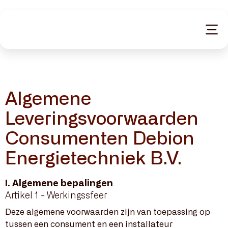
Totaalconcept
Zon
Wind
Algemene
Leveringsvoorwaarden
Opslag
Consumenten Debion
Energietechniek B.V.
Projecten
I. Algemene bepalingen
Debion
Artikel 1 - Werkingssfeer
Deze algemene voorwaarden zijn van toepassing op
Werken bij
tussen een consument en een installateur