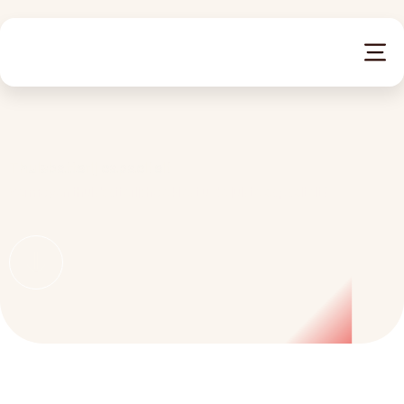
Totaalconcept
Zon
Wind
Thuisbatterij capaciteit
Vermogen thuisbatterij: hoe kiest u de juiste capaciteit?
Opslag
Projecten
Debion
Werken bij