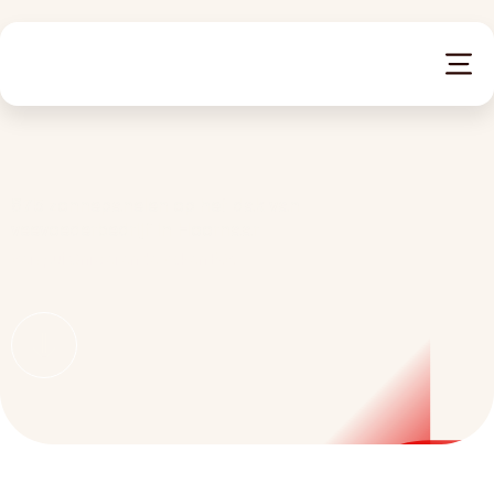
Totaalconcept
Zon
Wind
875 zonnepanelen op het dak van
veevoederbedrijf in Hoornaar
Opslag
Verspui Onroerende Zaken B.V.
Projecten
Debion
Werken bij