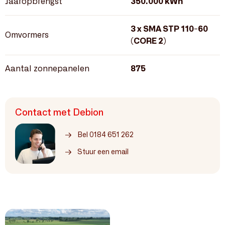
Jaaropbrengst
350.000 kWh
3 x SMA STP 110-60
Omvormers
(CORE 2)
Aantal zonnepanelen
875
Contact met Debion
Bel 0184 651 262
Stuur een email